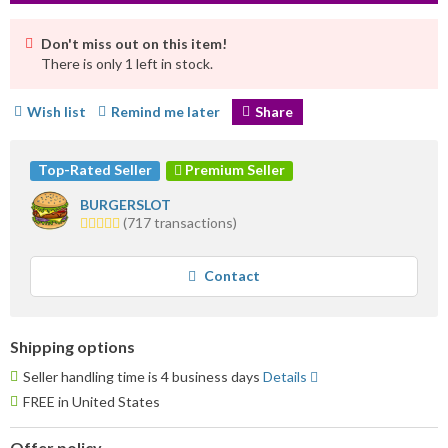
Don't miss out on this item!
There is only 1 left in stock.
Wish list
Remind me later
Share
Top-Rated Seller
Premium Seller
BURGERSLOT
5.0
(717 transactions)
stars
average
user
Contact
feedback
Shipping options
Seller handling time is 4 business days
Details
FREE in United States
Offer policy