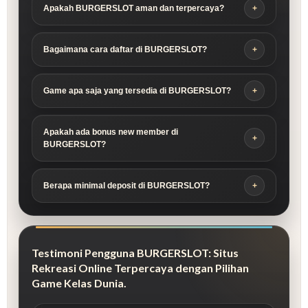
Apakah BURGERSLOT aman dan terpercaya?
Bagaimana cara daftar di BURGERSLOT?
Game apa saja yang tersedia di BURGERSLOT?
Apakah ada bonus new member di
BURGERSLOT?
Berapa minimal deposit di BURGERSLOT?
⭐ 5.0
Rizky - Jakarta
Testimoni Pengguna BURGERSLOT: Situs
Slot di BURGERSLOT gacor banget, saya menang
Rekreasi Online Terpercaya dengan Pilihan
jackpot 15 juta dalam satu hari!
Game Kelas Dunia.