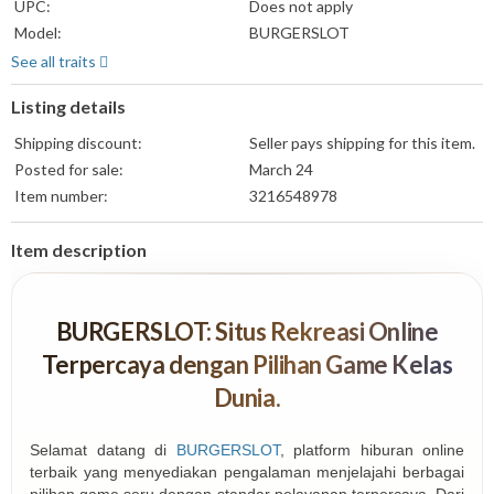
UPC:
Does not apply
Model:
BURGERSLOT
Gender:
Unisex
See all traits
Material:
Cotton Blend
Listing details
Color:
Blue
Theme:
PRAGMATIC PLAY
Shipping discount:
Seller pays shipping for this item.
Brand:
BURGERSLOT
Posted for sale:
March 24
Item number:
3216548978
Item description
BURGERSLOT: Situs Rekreasi Online
Terpercaya dengan Pilihan Game Kelas
Dunia.
Selamat datang di
BURGERSLOT
, platform hiburan online
terbaik yang menyediakan pengalaman menjelajahi berbagai