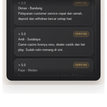
⭐ 5.0
Dimas - Bandung
Pelayanan customer service cepat dan ramah,
deposit dan withdraw lancar setiap hari.
⭐ 5.0
Andi - Surabaya
Game casino livenya seru, dealer cantik dan fair
play. Sudah rutin menang di sini.
⭐ 5.0
Fajar - Medan
Bonusnya banyak dan mudah diklaim. Platform
terbaik buat main slot sehari-hari.
⭐ 5.0
Rian - Semarang